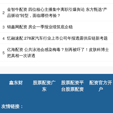
金智牛配资 四位核心主播集中离职引爆舆论 东方甄选“产
2
品驱动”转型，面临哪些考验？
锦鑫网配资 房企一季报业绩筑底企稳
3
忆融速配 278家汽车行业上市公司年报透露供应链新考题
4
亿海配资 公共泳池会感染梅毒？别再被吓了！皮肤科博士
5
把真相一次讲透
鑫东财
股票配资广
股票配资平
配资官方开
东
台股票配资
户
友情链接：