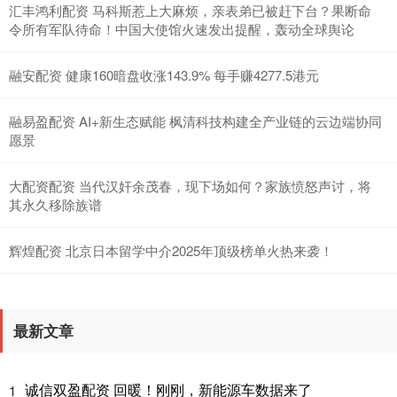
汇丰鸿利配资 马科斯惹上大麻烦，亲表弟已被赶下台？果断命
令所有军队待命！中国大使馆火速发出提醒，轰动全球舆论
融安配资 健康160暗盘收涨143.9% 每手赚4277.5港元
融易盈配资 AI+新生态赋能 枫清科技构建全产业链的云边端协同
愿景
大配资配资 当代汉奸余茂春，现下场如何？家族愤怒声讨，将
其永久移除族谱
辉煌配资 北京日本留学中介2025年顶级榜单火热来袭！
最新文章
诚信双盈配资 回暖！刚刚，新能源车数据来了
1