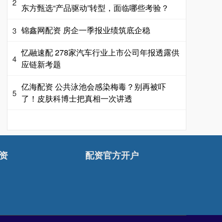
2
东方甄选“产品驱动”转型，面临哪些考验？
锦鑫网配资 房企一季报业绩筑底企稳
3
忆融速配 278家汽车行业上市公司年报透露供
4
应链新考题
亿海配资 公共泳池会感染梅毒？别再被吓
5
了！皮肤科博士把真相一次讲透
资
配资官方开户