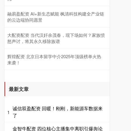
融易盈配资 AI+新生态赋能 枫清科技构建全产业链
的云边端协同愿景
大配资配资 当代汉奸余茂春，现下场如何？家族愤
怒声讨，将其永久移除族谱
辉煌配资 北京日本留学中介2025年顶级榜单火热
来袭！
最新文章
诚信双盈配资 回暖！刚刚，新能源车数据来
1
了
金智牛配资 四位核心主播集中离职引爆舆论