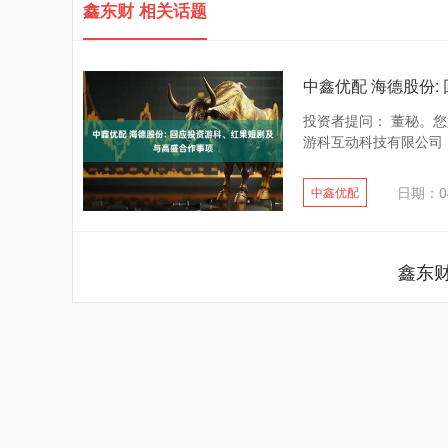
鑫东财 相关话题
中鑫优配 海德股份
投资者提问： 董秘。
游科互动科技有限公司，
日期：04
中鑫优配
鑫东