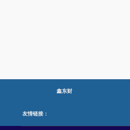
鑫东财
友情链接：