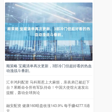
顺策略 宝藏清单再次更新，3部冷门但超好看的热血
动漫战斗番剧。
汇丰鸿利配资 马科斯惹上大麻烦，亲表弟已被赶下
台？果断命令所有军队待命！中国大使馆火速发出
提醒，轰动全球舆论
融安配资 健康160暗盘收涨143.9% 每手赚4277.5港
元