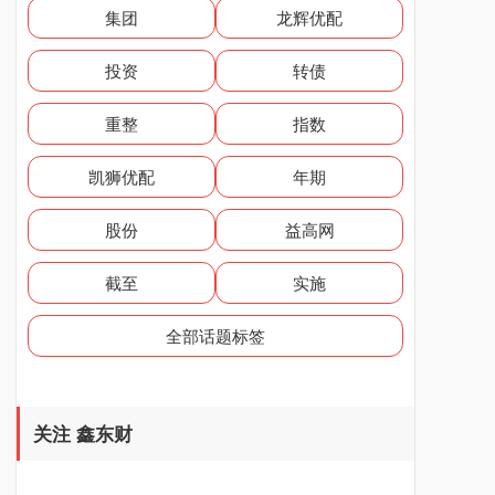
集团
龙辉优配
投资
转债
重整
指数
凯狮优配
年期
股份
益高网
截至
实施
全部话题标签
关注 鑫东财