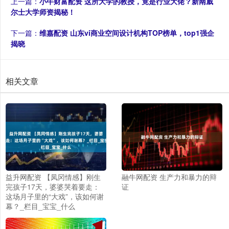
上一篇：
小牛财富配资 这所大学的教授，竟是行业大佬？新南威
尔士大学师资揭秘！
下一篇：
维嘉配资 山东vi商业空间设计机构TOP榜单，top1强企
揭晓
相关文章
益升网配资 【凤冈情感】刚生
融牛网配资 生产力和暴力的辩
完孩子17天，婆婆哭着要走：
证
这场月子里的“大戏”，该如何谢
幕？_栏目_宝宝_什么