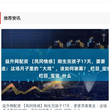
推荐资讯
益升网配资 【凤冈情感】刚生完孩子17天，婆婆哭着要走：这场