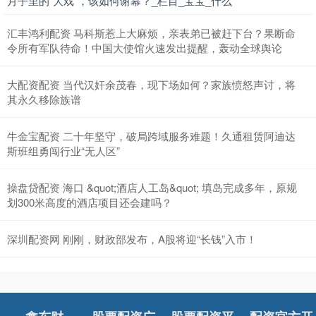
月子里的“大戏”，该如何谢幕？_栏目_宝宝_什么
汇丰鸿利配资 马科斯惹上大麻烦，亲表弟已被赶下台？果断命
令所有军队待命！中国大使馆火速发出提醒，轰动全球舆论
大配资配资 当代汉奸余茂春，现下场如何？家族愤怒声讨，将
其永久移除族谱
牛金宝配资 二十年坚守，破局跨域服务难题！久通租赁阿迪达
斯班组勇闯行业“无人区”
操盘贷配资 海口 &quot;酒店人工岛&quot; 填岛完成多年，原规
划300米高度的酒店项目还会建吗？
深圳配资网 刚刚，财政部发布，A股将迎“长钱”入市！