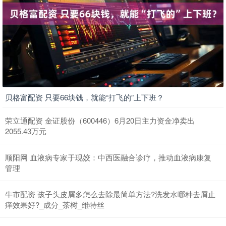
贝格富配资 只要66块钱，就能“打飞的”上下班？
荣立通配资 金证股份（600446）6月20日主力资金净卖出
2055.43万元
顺阳网 血液病专家于现姣：中西医融合诊疗，推动血液病康复
管理
牛市配资 孩子头皮屑多怎么去除最简单方法?洗发水哪种去屑止
痒效果好?_成分_茶树_维特丝