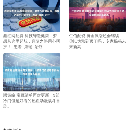
鑫红网配资 科技缔造健康，梦
仁佰配资 黄金疯涨还会继续！
想从这里起航，康复之路用心呵
你以为涨到顶了吗，专家揭秘未
护！_患者_康瑞_治疗
来新高
顺策略 宝藏清单再次更新，3部
冷门但超好看的热血动漫战斗番
剧。